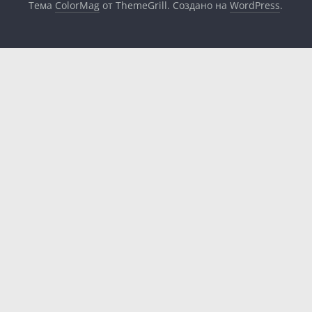
Тема
ColorMag
от ThemeGrill. Создано на
WordPress
.